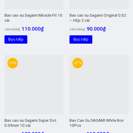
Bao cao su Sagami Miracle Fit 10
Bao cao su Sagami Original 0.02
cái
– Hộp 2 cái
Giá
Giá
Giá
Giá
110.000
₫
90.000
₫
140.000
₫
100.000
₫
gốc
hiện
gốc
hiện
là:
tại
là:
tại
Đọc tiếp
140.000₫.
là:
Đọc tiếp
100.000₫.
là:
110.000₫.
90.000₫.
-14%
-21%
Bao cao su Sagami Super Dot
Bao Cao Su SAGAMI White Box
0.09mm 10 cái
10Pcs