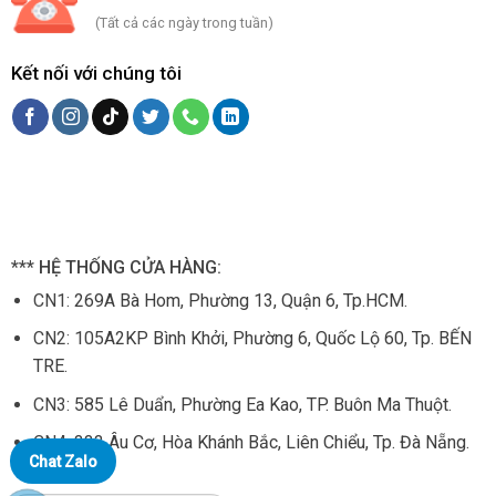
(Tất cả các ngày trong tuần)
Kết nối với chúng tôi
*** HỆ THỐNG CỬA HÀNG:
CN1:
269A Bà Hom, Phường 13, Quận 6, Tp.HCM.
CN2: 105
A2KP Bình Khởi, Phường 6, Quốc Lộ 60, Tp. BẾN
TRE.
CN3:
585 Lê Duẩn, Phường Ea Kao, TP. Buôn Ma Thuột.
CN4:
333 Âu Cơ, Hòa Khánh Bắc, Liên Chiểu, Tp. Đà Nẵng.
Chat Zalo