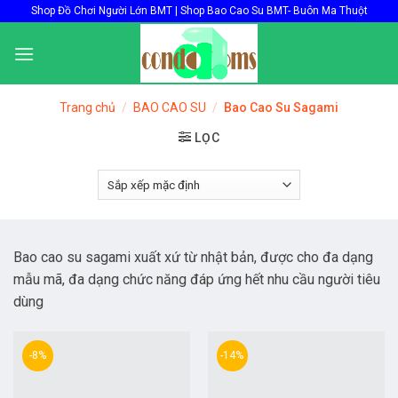
Skip
Shop Đồ Chơi Người Lớn BMT | Shop Bao Cao Su BMT- Buôn Ma Thuột
to
content
Trang chủ
/
BAO CAO SU
/
Bao Cao Su Sagami
LỌC
Bao cao su sagami xuất xứ từ nhật bản, được cho đa dạng
mẫu mã, đa dạng chức năng đáp ứng hết nhu cầu người tiêu
dùng
-8%
-14%