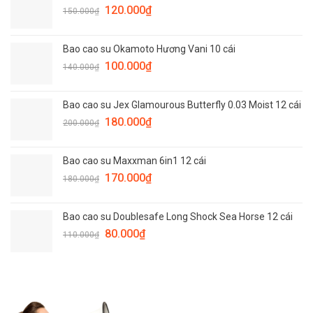
Giá
Giá
150.000₫.
120.000
₫
là:
150.000
₫
gốc
hiện
120.000₫.
là:
tại
Bao cao su Okamoto Hương Vani 10 cái
150.000₫.
là:
Giá
Giá
100.000
₫
120.000₫.
140.000
₫
gốc
hiện
là:
tại
Bao cao su Jex Glamourous Butterfly 0.03 Moist 12 cái
140.000₫.
là:
Giá
Giá
180.000
₫
100.000₫.
200.000
₫
gốc
hiện
là:
tại
Bao cao su Maxxman 6in1 12 cái
200.000₫.
là:
Giá
Giá
170.000
₫
180.000₫.
180.000
₫
gốc
hiện
là:
tại
Bao cao su Doublesafe Long Shock Sea Horse 12 cái
180.000₫.
là:
Giá
Giá
80.000
₫
170.000₫.
110.000
₫
gốc
hiện
là:
tại
110.000₫.
là:
80.000₫.