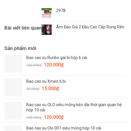
2978
Âm Đạo Giả 2 Đầu Cao Cấp Rung Rên
Bài viết liên quan
Sản phẩm mới
Bao cao su Runbo gai bi hộp 6 cái
Giá
Giá
120.000
₫
150.000
₫
gốc
hiện
là:
tại
Bao cao su Xmen 6 bi
150.000₫.
là:
Giá
Giá
15.000
₫
120.000₫.
25.000
₫
gốc
hiện
là:
tại
Bao cao su OLO siêu mỏng kéo dài thời gian quan hệ
25.000₫.
là:
hộp 10 cái
15.000₫.
Giá
Giá
120.000
₫
150.000
₫
gốc
hiện
Bao cao su Olo 001 siêu mỏng hộp 10 cái
là:
tại