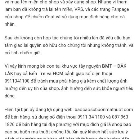
và mua tên miền cho shop và xây dựng shop. Nhưng vì tham
lam bạn đã không trả lại tên miền, VPS, và các trang Fanpage
của shop để chiếm đoạt và sử dụng mục đích riêng cho cá
nhân.
Sau khi không còn hợp tác chúng tôi nhiều lần đã yêu cầu bạn
tâm giao lại quyền sở hữu cho chúng tôi nhưng không thành, và
cố tình chiếm giữ.
Vì vậy kính mong bà con tại khu vực tây nguyên
BMT – ĐẮK
LẮK
hay cả
Bến Tre
và
HCM
cảnh giác số điện thoại
0911341100 để tránh mua phải hàng giả kém chất lượng ảnh
hưởng đến uy tín của shop, ảnh hướng đến sức khỏe người tiêu
dùng.
Hiện tại bạn ấy đang lợi dụng web: baocaosubuonmathuot.com
để bán hàng. sử dụng số điện thoại 0911 34 1100 và 087 963
1826 để bán hàng tại địa phương với mục đích giả là shop bao
cao su buôn ma thuột chúng tôi. Xin quý khách hết sức lưu ý