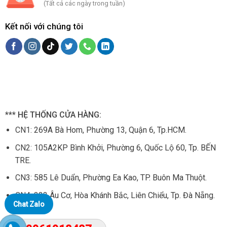
(Tất cả các ngày trong tuần)
Kết nối với chúng tôi
*** HỆ THỐNG CỬA HÀNG:
CN1:
269A Bà Hom, Phường 13, Quận 6, Tp.HCM.
CN2: 105
A2KP Bình Khởi, Phường 6, Quốc Lộ 60, Tp. BẾN
TRE.
CN3:
585 Lê Duẩn, Phường Ea Kao, TP. Buôn Ma Thuột.
CN4:
333 Âu Cơ, Hòa Khánh Bắc, Liên Chiểu, Tp. Đà Nẵng.
Chat Zalo