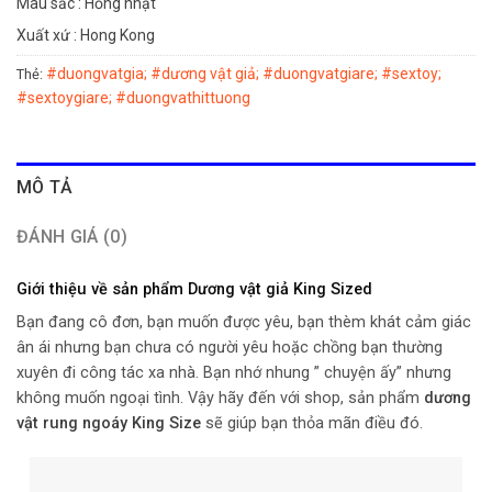
Màu sắc : Hồng nhạt
Xuất xứ : Hong Kong
#duongvatgia; #dương vật giả; #duongvatgiare; #sextoy;
Thẻ:
#sextoygiare; #duongvathittuong
MÔ TẢ
ĐÁNH GIÁ (0)
Giới thiệu về sản phẩm Dương vật giả King Sized
Bạn đang cô đơn, bạn muốn được yêu, bạn thèm khát cảm giác
ân ái nhưng bạn chưa có người yêu hoặc chồng bạn thường
xuyên đi công tác xa nhà. Bạn nhớ nhung ” chuyện ấy” nhưng
không muốn ngoại tình. Vậy hãy đến với shop, sản phẩm
dương
vật rung ngoáy King Size
sẽ giúp bạn thỏa mãn điều đó.