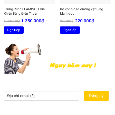
Trứng Rung FLAMINGO Điều
Bộ vòng đeo dương vật Ring
Khiển Bằng Điện Thoại
Manhood
Giá
Giá
Giá
Giá
1.350.000
₫
220.000
₫
1.550.000
₫
280.000
₫
gốc
hiện
gốc
hiện
là:
tại
là:
tại
Đọc tiếp
1.550.000₫.
là:
Đọc tiếp
280.000₫.
là:
1.350.000₫.
220.000₫.