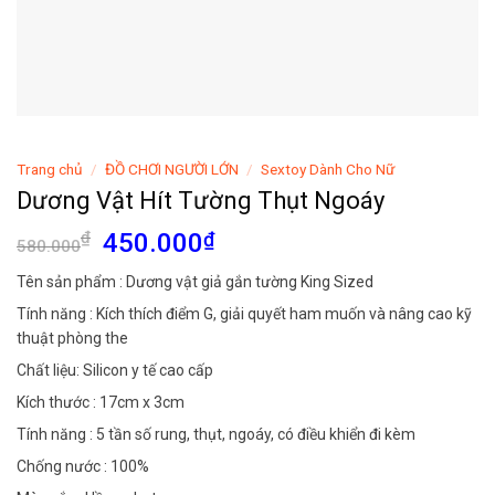
Trang chủ
/
ĐỒ CHƠI NGƯỜI LỚN
/
Sextoy Dành Cho Nữ
Dương Vật Hít Tường Thụt Ngoáy
Giá
Giá
₫
450.000
₫
580.000
gốc
hiện
Tên sản phẩm : Dương vật giả gắn tường King Sized
là:
tại
Tính năng : Kích thích điểm G, giải quyết ham muốn và nâng cao kỹ
580.000₫.
là:
thuật phòng the
450.000₫.
Chất liệu: Silicon y tế cao cấp
Kích thước : 17cm x 3cm
Tính năng : 5 tần số rung, thụt, ngoáy, có điều khiển đi kèm
Chống nước : 100%