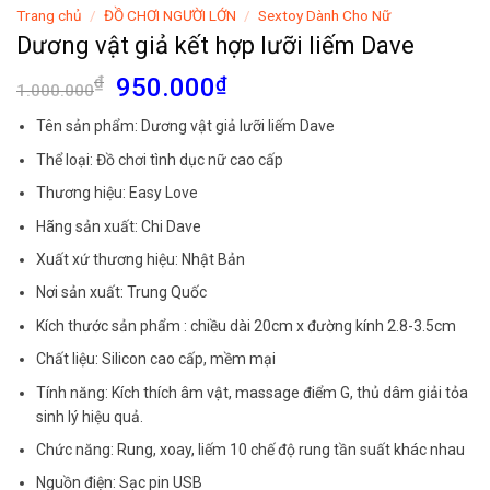
Trang chủ
/
ĐỒ CHƠI NGƯỜI LỚN
/
Sextoy Dành Cho Nữ
Dương vật giả kết hợp lưỡi liếm Dave
Giá
Giá
₫
950.000
₫
1.000.000
gốc
hiện
Tên sản phẩm: Dương vật giả lưỡi liếm Dave
là:
tại
1.000.000₫.
là:
Thể loại: Đồ chơi tình dục nữ cao cấp
950.000₫.
Thương hiệu: Easy Love
Hãng sản xuất: Chi Dave
Xuất xứ thương hiệu: Nhật Bản
Nơi sản xuất: Trung Quốc
Kích thước sản phẩm : chiều dài 20cm x đường kính 2.8-3.5cm
Chất liệu: Silicon cao cấp, mềm mại
Tính năng: Kích thích âm vật, massage điểm G, thủ dâm giải tỏa
sinh lý hiệu quả.
Chức năng: Rung, xoay, liếm 10 chế độ rung tần suất khác nhau
Nguồn điện: Sạc pin USB