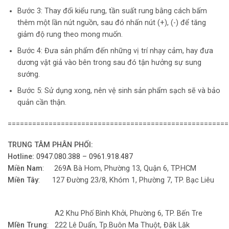
Bước 3: Thay đổi kiểu rung, tần suất rung bằng cách bấm
thêm một lần nút nguồn, sau đó nhấn nút (+), (-) để tăng
giảm độ rung theo mong muốn.
Bước 4: Đưa sản phẩm đến những vị trí nhạy cảm, hay đưa
dương vật giả vào bên trong sau đó tận hưởng sự sung
sướng.
Bước 5: Sử dụng xong, nên vệ sinh sản phẩm sạch sẽ và bảo
quản cần thận.
======================================================
TRUNG TÂM PHÂN PHỐI:
Hotline:
0947.080.388 – 0961.918.487
Miền Nam
: 269A Bà Hom, Phường 13, Quận 6, TP.HCM
Miền Tây
: 127 Đường 23/8, Khóm 1, Phường 7, TP. Bạc Liêu
A2 Khu Phố Bình Khởi, Phường 6, TP. Bến Tre
MIền Trung
: 222 Lê Duẩn, Tp.Buôn Ma Thuột, Đăk Lăk