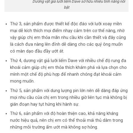
Dương vật giả lưỡi liếm Dave sở hữu nhiều tính năng nổi
bật
Thứ 3, sản phẩm được thiết kế độc đáo với lưỡi xoay mền
mại dễ kích thích mọi điểm nhạy cảm trên cơ thể nàng, nhờ
vậy giúp chị em thỏa mãn nhu cầu khi cần thiết và đây cũng
là cách đưa nàng lên đỉnh dễ dàng cho các quý ông muốn
có màn dạo đầu đầy ướt át.
Thứ 4, dương vật giả lưỡi liếm Dave với nhiều chế độ rung đa
khoái cảm giúp chị em thỏa thích khám phá và lựa chọn cho
mình một chế độ phù hợp để nhanh chóng đạt khoái cảm
mong muốn.
Thứ 5, sản phẩm với dung lượng pin lớn nên dễ dàng đáp ứng
mọi nhu cầu của chị em trong nhiều giờ liên tục mà không bị
gián đoạn hay tụt hứng khi hành sự.
Thứ 6, sản phẩm với độ hoàn thiện cao, khả năng kháng
nước hiệu quả, nên chị em có thể thoải mái thủ dâm trong
những môi trường ẩm ướt mà không sợ hỏng.