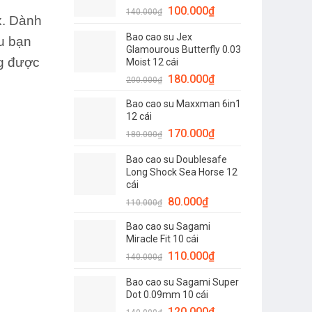
Giá
Giá
100.000
₫
120.000₫.
140.000
₫
x. Dành
gốc
hiện
Bao cao su Jex
là:
tại
u bạn
Glamourous Butterfly 0.03
140.000₫.
là:
ng được
Moist 12 cái
100.000₫.
Giá
Giá
180.000
₫
200.000
₫
gốc
hiện
Bao cao su Maxxman 6in1
là:
tại
12 cái
200.000₫.
là:
Giá
Giá
170.000
₫
180.000
₫
180.000₫.
gốc
hiện
Bao cao su Doublesafe
là:
tại
Long Shock Sea Horse 12
180.000₫.
là:
cái
170.000₫.
Giá
Giá
80.000
₫
110.000
₫
gốc
hiện
Bao cao su Sagami
là:
tại
Miracle Fit 10 cái
110.000₫.
là:
Giá
Giá
110.000
₫
140.000
₫
80.000₫.
gốc
hiện
Bao cao su Sagami Super
là:
tại
Dot 0.09mm 10 cái
140.000₫.
là:
Giá
Giá
120.000
₫