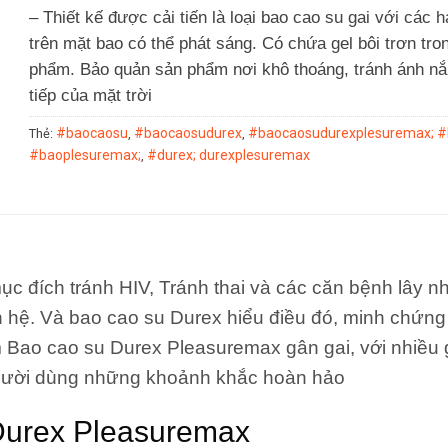
– Thiết kế được cải tiến là loại bao cao su gai với các hạ
trên mặt bao có thể phát sáng. Có chứa gel bôi trơn tro
phẩm. Bảo quản sản phẩm nơi khô thoáng, tránh ánh nắ
tiếp của mặt trời
#baocaosu
#baocaosudurex
#baocaosudurexplesuremax; #b
Thẻ:
,
,
#baoplesuremax;
#durex; durexplesuremax
,
c đích tránh HIV, Tránh thai và các căn bệnh lây 
n hệ. Và bao cao su Durex hiểu điều đó, minh chứng
 Bao cao su Durex Pleasuremax gân gai, với nhiều 
ười dùng những khoảnh khắc hoàn hảo
 Durex Pleasuremax