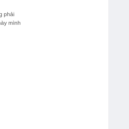
g phải
 này mình