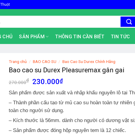
 Thuột
G CHỦ
SẢN PHẨM
THÔNG TIN CẦN BIẾT
TIN TỨC
Trang chủ
/
BAO CAO SU
/
Bao Cao Su Durex Chính Hãng
Bao cao su Durex Pleasuremax gân gai
Giá
Giá
₫
230.000
₫
270.000
gốc
hiện
Sản phẩm được sản xuất và nhập khẩu nguyên lô tại Th
là:
tại
270.000₫.
là:
– Thành phần cấu tạo từ mủ cao su hoàn toàn tự nhiên 
230.000₫.
toàn cho người sử dụng.
– Kích thước là 56mm. dành cho người có dương vật si
– Sản phẩm được đóng hộp nguyên tem là 12 chiếc.