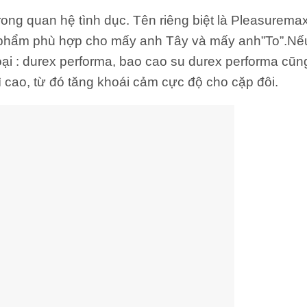
ng quan hệ tình dục. Tên riêng biệt là Pleasurema
 phẩm phù hợp cho mấy anh Tây và mấy anh”To”.Nế
oại : durex performa, bao cao su durex performa cũ
ì cao, từ đó tăng khoái cảm cực độ cho cặp đôi.