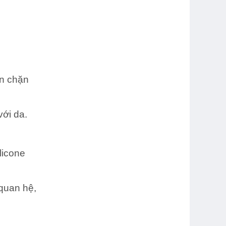
ăn chặn
ới da.
licone
 quan hệ,