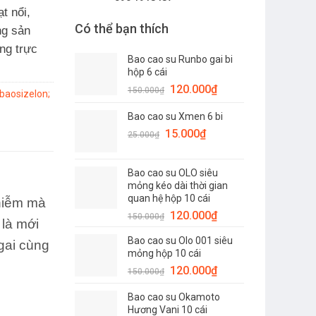
t nổi,
Có thể bạn thích
ng sản
ng trực
Bao cao su Runbo gai bi
hộp 6 cái
Giá
Giá
120.000
₫
150.000
₫
aosizelon;
gốc
hiện
Bao cao su Xmen 6 bi
là:
tại
Giá
150.000₫.
Giá
là:
15.000
₫
25.000
₫
gốc
hiện
120.000₫.
là:
tại
Bao cao su OLO siêu
25.000₫.
là:
mỏng kéo dài thời gian
15.000₫.
quan hệ hộp 10 cái
nhiễm mà
Giá
Giá
120.000
₫
150.000
₫
 là mới
gốc
hiện
Bao cao su Olo 001 siêu
là:
tại
gai cùng
mỏng hộp 10 cái
150.000₫.
là:
Giá
Giá
120.000
₫
150.000
₫
120.000₫.
gốc
hiện
Bao cao su Okamoto
là:
tại
Hương Vani 10 cái
150.000₫.
là: