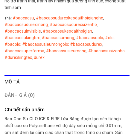
Hổ trợ tránh thai, tránh lây nhiễm qua đường tình dục, chống xuất
tinh sớm
#baocaosu
#baocaosudurexkeodaithoigianqhe
Thẻ:
,
,
#baocaosudurexmong
#baocaosudurexsizenho
,
,
#baocaosuinvisible
#baocaosukeodaithoigian
,
,
#baocaosukingtex
#baocaosumong
#baocaosuolo; #olo;
,
,
#baoolo; #baocaosusieumongolo; #baocaosudurex
,
#baocaosuperforma
#baocaosusieumong
#baocaosusizenho
,
,
,
#durexkingtex
durex
,
MÔ TẢ
ĐÁNH GIÁ (0)
Chi tiết sản phẩm
Bao Cao Su OLO ICE & FIRE Lửa Băng
được tạo nên từ hợp
chất cao su Polyurethane với độ dày siêu mỏng chỉ 0.01mm,
ôm sát đem lại cảm giác chân thật trong từng cú chạm. Sản