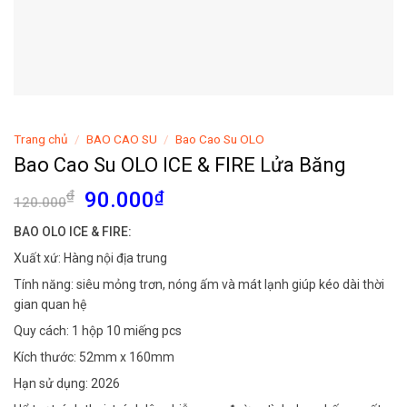
Trang chủ
/
BAO CAO SU
/
Bao Cao Su OLO
Bao Cao Su OLO ICE & FIRE Lửa Băng
Giá
Giá
₫
90.000
₫
120.000
gốc
hiện
BAO OLO ICE & FIRE:
là:
tại
Xuất xứ: Hàng nội địa trung
120.000₫.
là:
90.000₫.
Tính năng: siêu mỏng trơn, nóng ấm và mát lạnh giúp kéo dài thời
gian quan hệ
Quy cách: 1 hộp 10 miếng pcs
Kích thước: 52mm x 160mm
Hạn sử dụng: 2026