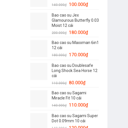
Giá
Giá
100.000
₫
120.000₫.
140.000
₫
gốc
hiện
Bao cao su Jex
là:
tại
Glamourous Butterfly 0.03
140.000₫.
là:
Moist 12 cái
100.000₫.
Giá
Giá
180.000
₫
200.000
₫
gốc
hiện
Bao cao su Maxxman 6in1
là:
tại
12 cái
200.000₫.
là:
Giá
Giá
170.000
₫
180.000
₫
180.000₫.
gốc
hiện
Bao cao su Doublesafe
là:
tại
Long Shock Sea Horse 12
180.000₫.
là:
cái
170.000₫.
Giá
Giá
80.000
₫
110.000
₫
gốc
hiện
Bao cao su Sagami
là:
tại
Miracle Fit 10 cái
110.000₫.
là:
Giá
Giá
110.000
₫
140.000
₫
80.000₫.
gốc
hiện
Bao cao su Sagami Super
là:
tại
Dot 0.09mm 10 cái
140.000₫.
là:
Giá
Giá
120.000
₫