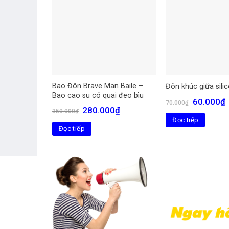
Bao Đôn Brave Man Baile –
Đôn khúc giữa sili
Bao cao su có quai đeo bìu
Giá
G
60.000
₫
70.000
₫
gốc
h
Giá
Giá
280.000
₫
350.000
₫
là:
t
gốc
hiện
Đọc tiếp
70.000₫.
l
là:
tại
Đọc tiếp
6
350.000₫.
là:
280.000₫.