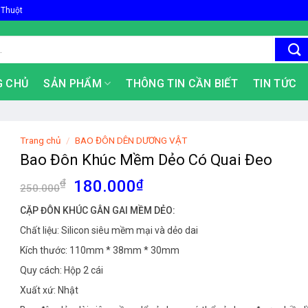
 Thuột
G CHỦ
SẢN PHẨM
THÔNG TIN CẦN BIẾT
TIN TỨC
Trang chủ
/
BAO ĐÔN DÊN DƯƠNG VẬT
Bao Đôn Khúc Mềm Dẻo Có Quai Đeo
Giá
Giá
₫
180.000
₫
250.000
gốc
hiện
CẶP ĐÔN KHÚC GÂN GAI MỀM DẺO:
là:
tại
Chất liệu: Silicon siêu mềm mại và dẻo dai
250.000₫.
là:
180.000₫.
Kích thước: 110mm * 38mm * 30mm
Quy cách: Hộp 2 cái
Xuất xứ: Nhật