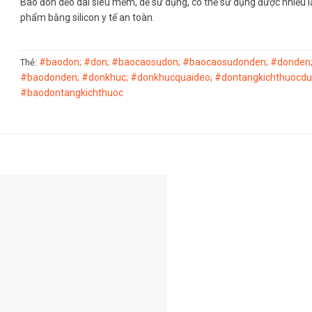
Bao đôn dẻo dài siêu mềm, dể sử dụng, có thể sử dụng được nhiều l
phẩm bằng silicon y tế an toàn.
#baodon; #don; #baocaosudon; #baocaosudonden; #donden
Thẻ:
#baodonden; #donkhuc; #donkhucquaideo; #dontangkichthuocdu
#baodontangkichthuoc