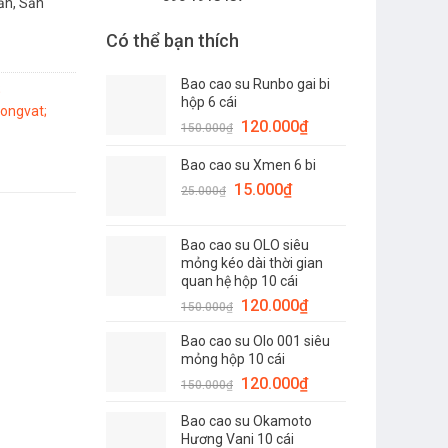
ần, Sản
Có thể bạn thích
Bao cao su Runbo gai bi
;
hộp 6 cái
ongvat;
Giá
Giá
120.000
₫
150.000
₫
gốc
hiện
Bao cao su Xmen 6 bi
là:
tại
Giá
150.000₫.
Giá
là:
15.000
₫
25.000
₫
gốc
hiện
120.000₫.
là:
tại
Bao cao su OLO siêu
25.000₫.
là:
mỏng kéo dài thời gian
15.000₫.
quan hệ hộp 10 cái
Giá
Giá
120.000
₫
150.000
₫
gốc
hiện
Bao cao su Olo 001 siêu
là:
tại
mỏng hộp 10 cái
150.000₫.
là:
Giá
Giá
120.000
₫
150.000
₫
120.000₫.
gốc
hiện
Bao cao su Okamoto
là:
tại
Hương Vani 10 cái
150.000₫.
là: