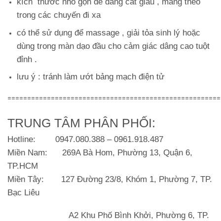
kích thước nhỏ gọn dễ dàng cất giấu , mang theo
trong các chuyến đi xa
có thể sử dụng để massage , giải tỏa sinh lý hoặc
dùng trong màn dạo đầu cho cảm giác dâng cao tuột
đỉnh .
lưu ý : tránh làm ướt bảng mạch điện tử
======================================================
TRUNG TÂM PHÂN PHỐI:
Hotline
: 0947.080.388 – 0961.918.487
Miền Nam
: 269A Bà Hom, Phường 13, Quận 6,
TP.HCM
Miền Tây
: 127 Đường 23/8, Khóm 1, Phường 7, TP.
Bạc Liêu
A2 Khu Phố Bình Khởi, Phường 6, TP.