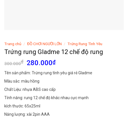
Trang chủ
/
ĐỒ CHƠI NGƯỜI LỚN
/
Trứng Rung Tình Yêu
Trứng rung Gladme 12 chế độ rung
Giá
Giá
₫
280.000
₫
300.000
gốc
hiện
Tên sản phẩm: Trứng rung tình yêu giá rẻ Gladme
là:
tại
Màu sắc: màu hồng
300.000₫.
là:
280.000₫.
Chất Liệu: nhựa ABS cao cấp
Tính năng: rung 12 chế độ khác nhau cực mạnh
kích thước: 65x25ml
Năng lượng: xài 2pin AAA