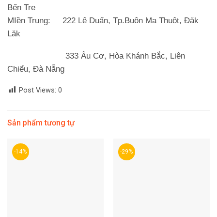
Bến Tre
MIền Trung
: 222 Lê Duẩn, Tp.Buôn Ma Thuột, Đăk
Lăk
333 Âu Cơ, Hòa Khánh Bắc, Liên
Chiểu, Đà Nẵng
Post Views:
0
Sản phẩm tương tự
-14%
-29%