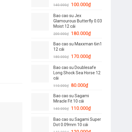
Giá
Giá
100.000
₫
120.000₫.
140.000
₫
gốc
hiện
Bao cao su Jex
là:
tại
Glamourous Butterfly 0.03
140.000₫.
là:
Moist 12 cái
100.000₫.
Giá
Giá
180.000
₫
200.000
₫
gốc
hiện
Bao cao su Maxxman 6in1
là:
tại
12 cái
200.000₫.
là:
Giá
Giá
170.000
₫
180.000
₫
180.000₫.
gốc
hiện
Bao cao su Doublesafe
là:
tại
Long Shock Sea Horse 12
180.000₫.
là:
cái
170.000₫.
Giá
Giá
80.000
₫
110.000
₫
gốc
hiện
Bao cao su Sagami
là:
tại
Miracle Fit 10 cái
110.000₫.
là:
Giá
Giá
110.000
₫
140.000
₫
80.000₫.
-6%
-19%
gốc
hiện
Bao cao su Sagami Super
là:
tại
Dot 0.09mm 10 cái
140.000₫.
là:
Giá
Giá
120.000
₫