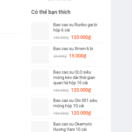
Có thể bạn thích
Bao cao su Runbo gai bi
hộp 6 cái
Giá
Giá
120.000
₫
150.000
₫
gốc
hiện
Bao cao su Xmen 6 bi
là:
tại
Giá
150.000₫.
Giá
là:
15.000
₫
25.000
₫
gốc
hiện
120.000₫.
là:
tại
Bao cao su OLO siêu
25.000₫.
là:
mỏng kéo dài thời gian
15.000₫.
quan hệ hộp 10 cái
Giá
Giá
120.000
₫
150.000
₫
gốc
hiện
Bao cao su Olo 001 siêu
là:
tại
mỏng hộp 10 cái
150.000₫.
là:
Giá
Giá
120.000
₫
150.000
₫
120.000₫.
gốc
hiện
Bao cao su Okamoto
là:
tại
Hương Vani 10 cái
150.000₫.
là: