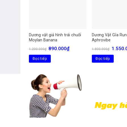
Dương vật giả hình trái chuối
Dương Vật Gỉa Run
Moylan Banana
Aphrovibe
Giá
Giá
Giá
890.000
₫
1.550.
1.200.000
₫
1.800.000
₫
gốc
hiện
gốc
là:
tại
là:
Đọc tiếp
Đọc tiếp
1.200.000₫.
là:
1.800.00
890.000₫.