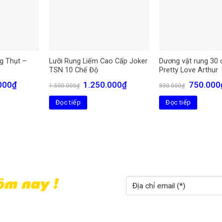
g Thụt –
Lưỡi Rung Liếm Cao Cấp Joker
Dương vật rung 30 
TSN 10 Chế Độ
Pretty Love Arthur
Giá
Giá
Giá
Giá
000
₫
1.250.000
₫
750.000
1.500.000
₫
830.000
₫
hiện
gốc
hiện
gốc
tại
là:
tại
là:
Đọc tiếp
Đọc tiếp
0₫.
là:
1.500.000₫.
là:
830.000₫.
1.550.000₫.
1.250.000₫.