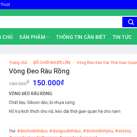
 Thuột
G CHỦ
SẢN PHẨM
THÔNG TIN CẦN BIẾT
TIN TỨC
Trang chủ
/
ĐỒ CHƠI NGƯỜI LỚN
/
Vòng Đeo Kéo Dài Thời Gian Qua
Vòng Đeo Râu Rồng
Giá
Giá
₫
150.000
₫
180.000
gốc
hiện
VÒNG ĐEO RÂU RỒNG:
là:
tại
Chất liệu: Silicon dẻo, bi nhựa cứng
180.000₫.
là:
150.000₫.
Hổ trợ kích thích cho nữ, kéo dài thời gian quan hệ cho nam
#dochoitinhduc; #dungcutinhduc; #dochoitinhyeu; #sextoy;
Thẻ: