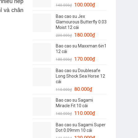
nhiều nếp
Giá
Giá
100.000
₫
120.000₫.
140.000
₫
mỉ và chân
gốc
hiện
Bao cao su Jex
là:
tại
Glamourous Butterfly 0.03
140.000₫.
là:
Moist 12 cái
100.000₫.
Giá
Giá
180.000
₫
200.000
₫
gốc
hiện
Bao cao su Maxxman 6in1
là:
tại
12 cái
200.000₫.
là:
Giá
Giá
170.000
₫
180.000
₫
180.000₫.
gốc
hiện
Bao cao su Doublesafe
là:
tại
Long Shock Sea Horse 12
180.000₫.
là:
cái
170.000₫.
Giá
Giá
80.000
₫
110.000
₫
gốc
hiện
Bao cao su Sagami
là:
tại
Miracle Fit 10 cái
110.000₫.
là:
Giá
Giá
110.000
₫
140.000
₫
80.000₫.
gốc
hiện
Bao cao su Sagami Super
là:
tại
Dot 0.09mm 10 cái
140.000₫.
là:
Giá
Giá
120.000
₫