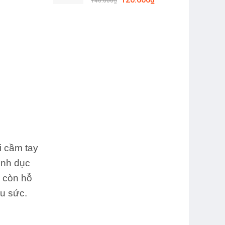
110.000₫.
140.000
₫
gốc
hiện
là:
tại
140.000₫.
là:
120.000₫.
i cầm tay
̀nh dục
 còn hỗ
̀u sức.