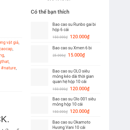
Có thể bạn thích
Bao cao su Runbo gai bi
t
hộp 6 cái
Giá
Giá
120.000
₫
150.000
₫
gốc
hiện
ng vật giả
,
Bao cao su Xmen 6 bi
là:
tại
caocap
,
Giá
150.000₫.
Giá
là:
15.000
₫
ng
,
25.000
₫
gốc
hiện
120.000₫.
gthat
,
là:
tại
#nature
,
,
Bao cao su OLO siêu
25.000₫.
là:
mỏng kéo dài thời gian
15.000₫.
quan hệ hộp 10 cái
Giá
Giá
120.000
₫
150.000
₫
gốc
hiện
Bao cao su Olo 001 siêu
là:
tại
mỏng hộp 10 cái
150.000₫.
là:
Giá
Giá
120.000
₫
150.000
₫
120.000₫.
K.
gốc
hiện
Bao cao su Okamoto
là:
tại
Hương Vani 10 cái
150.000₫.
là: