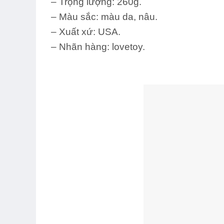
–
Trọng lượng
: 260g.
–
Màu sắc
: màu da, nâu.
–
Xuất xứ
: USA.
–
Nhãn hàng
: lovetoy.