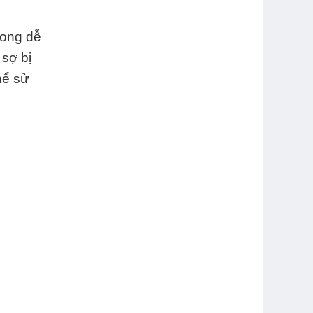
 cong dễ
ợ bị
ể sử