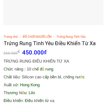
Trang chủ
/
ĐỒ CHƠI NGƯỜI LỚN
/
Trứng Rung Tình Yêu
Trứng Rung Tình Yêu Điều Khiển Từ Xa
Giá
Giá
₫
450.000
₫
550.000
gốc
hiện
TRỨNG RUNG ĐIỀU KHIỂN TỪ XA
là:
tại
550.000₫.
là:
Ch
ứ
c n
ă
ng : 10 ch
ế
đ
ộ
rung
450.000₫.
Ch
ấ
t liệu: Silicon cao c
ấ
p b
ề
n b
ỉ
, ch
ố
ng n
ư
ớ
c
Xu
ấ
t x
ứ
: Hong Kong
Th
ươn
g h
i
ệ
u: Lilo
Đ
i
ề
u khi
ể
n:
Đ
i
ề
u khi
ể
n t
ừ
xa