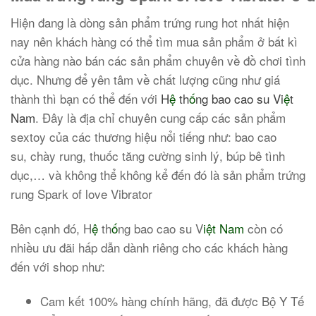
Hiện đang là dòng sản phẩm trứng rung hot nhất hiện
nay nên khách hàng có thể tìm mua sản phẩm ở bất kì
cửa hàng nào bán các sản phẩm chuyên về đồ chơi tình
dục. Nhưng để yên tâm về chất lượng cũng như giá
thành thì bạn có thể đến với
H
ệ
th
ố
ng bao cao su Vi
ệ
t
Nam
. Đây là địa chỉ chuyên cung cấp các sản phẩm
sextoy của các thương hiệu nổi tiếng như: bao cao
su, chày rung, thuốc tăng cường sinh lý, búp bê tình
dục,… và không thể không kể đến đó là sản phẩm trứng
rung Spark of love Vibrator
Bên cạnh đó, H
ệ
th
ố
ng bao cao su V
iệt Nam
còn có
nhiều ưu đãi hấp dẫn dành riêng cho các khách hàng
đến với shop như:
Cam kết 100% hàng chính hãng, đã được Bộ Y Tế