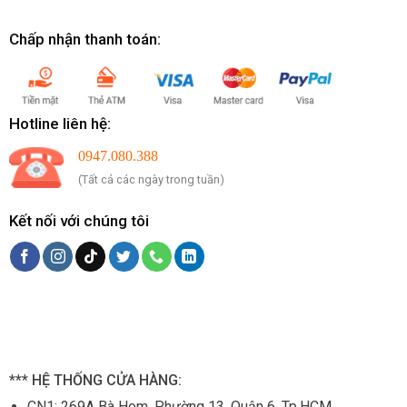
Chấp nhận thanh toán:
Hotline liên hệ:
0947.080.388
(Tất cả các ngày trong tuần)
Kết nối với chúng tôi
*** HỆ THỐNG CỬA HÀNG:
CN1:
269A Bà Hom, Phường 13, Quận 6, Tp.HCM.