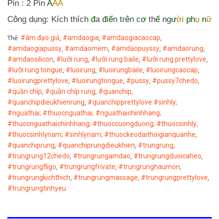
Pin : 2 Pin
A
AA
C
ô
ng dụng: K
í
ch th
í
ch
đ
a
đ
i
ể
n tr
ê
n c
ơ
th
ể
ng
ư
ời
ph
ụ
n
ữ
#âm đạo giả
#amdaogia
#amdaogiacaocap
Thẻ:
,
,
,
#amdaogiapussy
#amdaomem
#amdaopuyssy
#amdaorung
,
,
,
,
#amdaosilicon
#lưỡi rung
#lưỡi rung baile
#lưỡi rung prettylove
,
,
,
,
#lưỡi rung tongue
#luoirung
#luoirungbaile
#luoirungcaocap
,
,
,
,
#luoirungprettylove
#luoirungtongue
#pussy
#pussy7chedo
,
,
,
,
#quần chíp
#quần chíp rung
#quanchip
,
,
,
#quanchipdieukhienrung
#quanchipprettylove #sinhly;
,
#nguathai; #thuocnguathai; #nguathaichinhhang;
#thuocnguathaichinhhang; #thuoccuongduong; #thuocsinhly;
#thuocsinhlynam; #sinhlynam; #thuockeodaithoigianquanhe
,
#quanchiprung
#quanchiprungdieukhien
#trungrung
,
,
,
#trungrung12chedo
#trungrungamdao
#trungrungduoicaheo
,
,
,
#trungrungfligo
#trungrungfrivate
#trungrunghaumon
,
,
,
#trungrungkichthich
#trungrungmassage
#trungrungprettylove
,
,
,
#trungrungtinhyeu