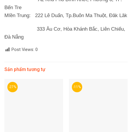
Bến Tre
MIền Trung
: 222 Lê Duẩn, Tp.Buôn Ma Thuột, Đăk Lăk
333 Âu Cơ, Hòa Khánh Bắc, Liên Chiểu,
Đà Nẵng
Post Views:
0
Sản phẩm tương tự
-27%
-11%