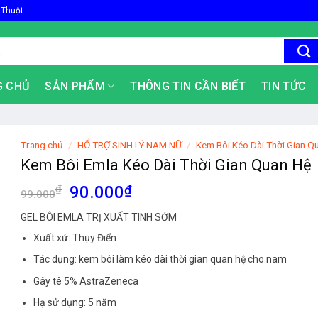
 Thuột
G CHỦ
SẢN PHẨM
THÔNG TIN CẦN BIẾT
TIN TỨC
Trang chủ
/
HỔ TRỢ SINH LÝ NAM NỮ
/
Kem Bôi Kéo Dài Thời Gian Q
Kem Bôi Emla Kéo Dài Thời Gian Quan Hệ
Giá
Giá
₫
90.000
₫
99.000
gốc
hiện
GEL BÔI EMLA TRỊ XUẤT TINH SỚM
là:
tại
Xuất xứ: Thụy Điển
99.000₫.
là:
90.000₫.
Tác dụng: kem bôi làm kéo dài thời gian quan hệ cho nam
Gây tê 5% AstraZeneca
Hạ sử dụng: 5 năm