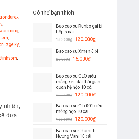
Có thể bạn thích
trondurex
,
.y
,
Bao cao su Runbo gai bi
warrming
,
hộp 6 cái
thom
,
Giá
Giá
120.000
₫
150.000
₫
ch
#gelky
,
,
gốc
hiện
Bao cao su Xmen 6 bi
là:
tại
attinhsom
Giá
150.000₫.
Giá
là:
,
15.000
₫
25.000
₫
gốc
hiện
120.000₫.
là:
tại
Bao cao su OLO siêu
25.000₫.
là:
mỏng kéo dài thời gian
15.000₫.
quan hệ hộp 10 cái
Giá
Giá
120.000
₫
150.000
₫
gốc
hiện
y nhiên,
Bao cao su Olo 001 siêu
là:
tại
mỏng hộp 10 cái
150.000₫.
là:
 sẽ đưa
Giá
Giá
120.000
₫
150.000
₫
120.000₫.
gốc
hiện
Bao cao su Okamoto
là:
tại
Hương Vani 10 cái
150.000₫.
là: