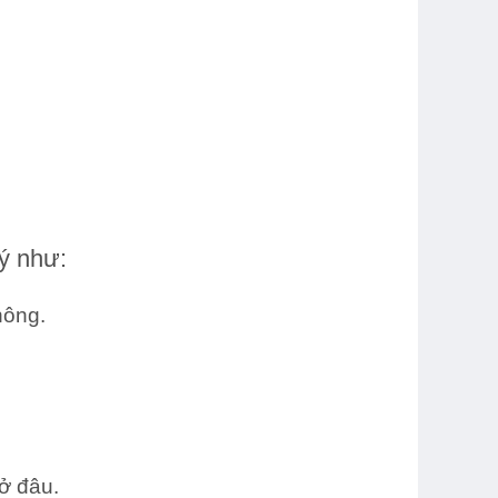
ý như:
hông
.
ở đâu.