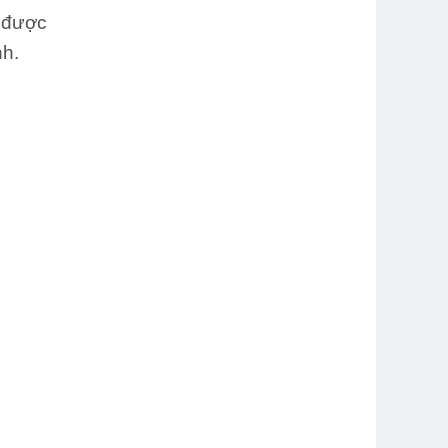
o được
nh.