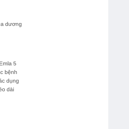
ủa dương
 Emla 5
ặc
bệnh
tác dụng
éo dài