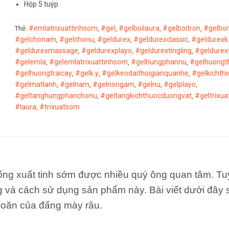
Hộp 5 tuýp
#emlatrixuattinhsom
#gel
#gelboilaura
#gelboitron
#gelboi
Thẻ:
,
,
,
,
#gelchonam
#gelchonu
#geldurex
#geldurexclassic
#geldurexk
,
,
,
,
#geldurexmassage
#geldurexplayo
#geldurextingling
#geldurex
,
,
,
#gelemla
#gelemlatrixuattinhsom
#gelhungphannu
#gelhuong
,
,
,
#gelhuongtraicay
#gelk.y
#gelkeodaithoigianquanhe
#gelkichthi
,
,
,
#gelmatlanh
#gelnam
#gelnongam
#gelnu
#gelplayo
,
,
,
,
,
#geltanghungphanchonu
#geltangkichthuocduongvat
#geltrixu
,
,
#laura
#trixuatsom
,
ống xuất tinh sớm được nhiều quý ông quan tâm. Tu
g và cách sử dụng sản phẩm này. Bài viết dưới đây
 khoăn của đấng mày râu.