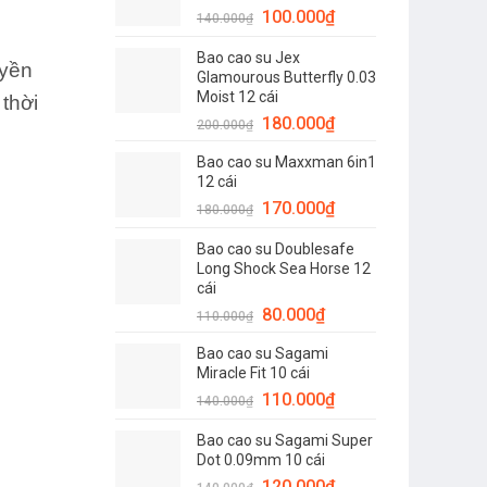
Giá
Giá
100.000
₫
120.000₫.
140.000
₫
gốc
hiện
Bao cao su Jex
là:
tại
uyền
Glamourous Butterfly 0.03
140.000₫.
là:
Moist 12 cái
 thời
100.000₫.
Giá
Giá
180.000
₫
200.000
₫
gốc
hiện
Bao cao su Maxxman 6in1
là:
tại
12 cái
200.000₫.
là:
Giá
Giá
170.000
₫
180.000
₫
180.000₫.
gốc
hiện
Bao cao su Doublesafe
là:
tại
Long Shock Sea Horse 12
180.000₫.
là:
cái
170.000₫.
Giá
Giá
80.000
₫
110.000
₫
gốc
hiện
Bao cao su Sagami
là:
tại
Miracle Fit 10 cái
110.000₫.
là:
Giá
Giá
110.000
₫
140.000
₫
80.000₫.
gốc
hiện
Bao cao su Sagami Super
là:
tại
Dot 0.09mm 10 cái
140.000₫.
là:
Giá
Giá
120.000
₫