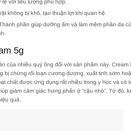
 tê với liều lượng phù hợp.
ật không bị khô, tạo thuận lợi khi quan hệ.
Thành phần giúp dưỡng ẩm và làm mềm phần da c
nh.
eam 5g
oăn của nhiều quý ông đối với sản phẩm này. Cream
g bị
chứng rối loạn cương dương
, xuất tinh sớm ho
hoạt chất được ứng dụng rất nhiều trong y học và có 
giúp giảm cảm giác hưng phấn ở “cậu nhỏ”. Từ đó, k
hiệu quả.