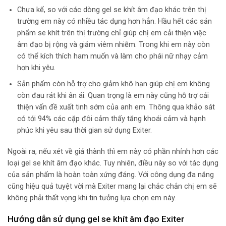
Chưa kể, so với các dòng gel se khít âm đạo khác trên thị
trường em này có nhiều tác dụng hơn hẳn. Hầu hết các sản
phẩm se khít trên thị trường chỉ giúp chị em cải thiện việc
âm đạo bị rộng và giảm viêm nhiễm. Trong khi em này còn
có thể kích thích ham muốn và làm cho phái nữ nhạy cảm
hơn khi yêu.
Sản phẩm còn hỗ trợ cho giảm khô hạn giúp chị em không
còn đau rát khi ân ái. Quan trọng là em này cũng hỗ trợ cải
thiện vấn đề xuất tinh sớm của anh em. Thông qua khảo sát
có tới 94% các cặp đôi cảm thấy tăng khoái cảm và hạnh
phúc khi yêu sau thời gian sử dụng Exiter.
Ngoài ra, nếu xét về giá thành thì em này có phần nhỉnh hơn các
loại gel se khít âm đạo khác. Tuy nhiên, điều này so với tác dụng
của sản phẩm là hoàn toàn xứng đáng. Với công dụng đa năng
cũng hiệu quả tuyệt vời mà Exiter mang lại chắc chắn chị em sẽ
không phải thất vọng khi tin tưởng lựa chọn em này.
Hướng dẫn sử dụng gel se khít âm đạo Exiter