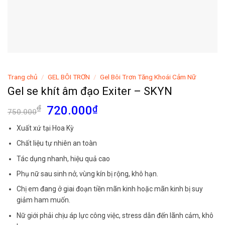
Trang chủ
/
GEL BÔI TRƠN
/
Gel Bôi Trơn Tăng Khoái Cảm Nữ
Gel se khít âm đạo Exiter – SKYN
Giá
Giá
₫
720.000
₫
750.000
gốc
hiện
Xuất xứ tại Hoa Kỳ
là:
tại
750.000₫.
là:
Chất liệu tự nhiên an toàn
720.000₫.
Tác dụng nhanh, hiệu quả cao
Phụ nữ sau sinh nở, vùng kín bị rộng, khô hạn.
Chị em đang ở giai đoạn tiền mãn kinh hoặc mãn kinh bị suy
giảm ham muốn.
Nữ giới phải chịu áp lực công việc, stress dẫn đến lãnh cảm, khô