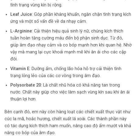
tình trạng vùng kín bị rộng.
Leaf Juice
: Góp phần kháng khuẩn, ngăn chặn tình trạng kích
ứng và một số vấn đề về da nhạy cảm.
L-Arginine
: Cải thiện hiệu quả sinh lý nữ, chúng kích thích
tuần hoàn tăng cường máu đến bộ phận sinh dục. Từ đó,
giúp âm đạo nhạy cảm và co bóp mạnh hơn khi quan hệ. Nhờ
vậy mà mang lại cực khoái mạnh mẽ khi ân ái cho các cặp
đôi.
Vitamin E
: Dưỡng ẩm, chống lão hóa hỗ trợ cải thiện tình
trạng lỏng lẻo của các cơ vòng trong âm đạo.
Polysorbate 20
: Là chất nhũ hóa có khả năng tan trong
nước. Chất này giúp cho việc làm sạch vùng kín sau khi ân ái
thuận lợi hơn.
Bên cạnh đó, em này còn hàng loạt các chiết xuất thực vật như
cúc la mã, hoắc hương, chiết xuất lá xoài. Các thành phần này
có tác dụng kích thích ham muốn, nâng cao độ ẩm mướt và khả
năng co bóp của âm đạo.