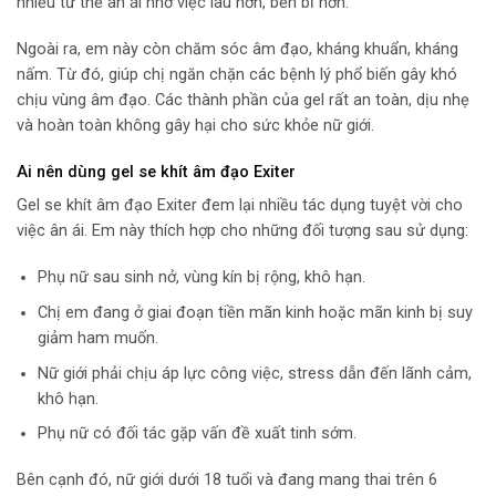
nhiều tư thế ân ái nhờ việc lâu hơn, bền bỉ hơn.
Ngoài ra, em này còn chăm sóc âm đạo, kháng khuẩn, kháng
nấm. Từ đó, giúp chị ngăn chặn các bệnh lý phổ biến gây khó
chịu vùng âm đạo. Các thành phần của gel rất an toàn, dịu nhẹ
và hoàn toàn không gây hại cho sức khỏe nữ giới.
Ai nên dùng gel se khít âm đạo Exiter
Gel se khít âm đạo Exiter đem lại nhiều tác dụng tuyệt vời cho
việc ân ái. Em này thích hợp cho những đối tượng sau sử dụng:
Phụ nữ sau sinh nở, vùng kín bị rộng, khô hạn.
Chị em đang ở giai đoạn tiền mãn kinh hoặc mãn kinh bị suy
giảm ham muốn.
Nữ giới phải chịu áp lực công việc, stress dẫn đến lãnh cảm,
khô hạn.
Phụ nữ có đối tác gặp vấn đề xuất tinh sớm.
Bên cạnh đó, nữ giới dưới 18 tuổi và đang mang thai trên 6