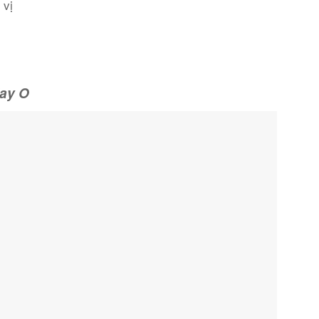
 vị
t
lay O