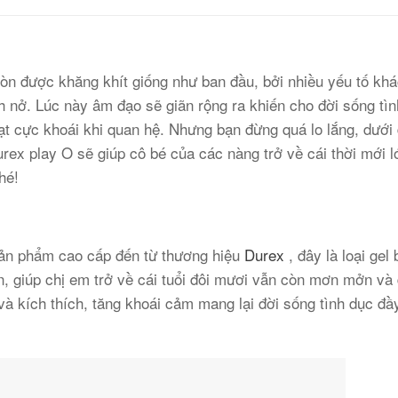
òn được khăng khít giống như ban đầu, bởi nhiều yếu tố kh
 nở. Lúc này âm đạo sẽ giãn rộng ra khiến cho đời sống tìn
t cực khoái khi quan hệ. Nhưng bạn đừng quá lo lắng, dưới
urex play O sẽ giúp cô bé của các nàng trở về cái thời mới l
hé!
sản phẩm cao cấp đến từ thương hiệu
Durex
, đây là loại gel 
n, giúp chị em trở về cái tuổi đôi mươi vẫn còn mơn mởn và
và kích thích, tăng khoái cảm mang lại đời sống tình dục đầ