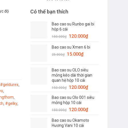
Có thể bạn thích
ực độ
Bao cao su Runbo gai bi
hộp 6 cái
Giá
Giá
120.000
₫
150.000
₫
gốc
hiện
Bao cao su Xmen 6 bi
là:
tại
Giá
150.000₫.
Giá
là:
15.000
₫
25.000
₫
gốc
hiện
120.000₫.
là:
tại
Bao cao su OLO siêu
25.000₫.
là:
mỏng kéo dài thời gian
15.000₫.
quan hệ hộp 10 cái
#geldurex
,
Giá
Giá
120.000
₫
150.000
₫
yo
,
gốc
hiện
ongthom
Bao cao su Olo 001 siêu
,
là:
tại
mỏng hộp 10 cái
ch
#gelky
,
,
150.000₫.
là:
Giá
Giá
120.000
₫
150.000
₫
120.000₫.
gốc
hiện
Bao cao su Okamoto
là:
tại
Hương Vani 10 cái
150.000₫.
là: