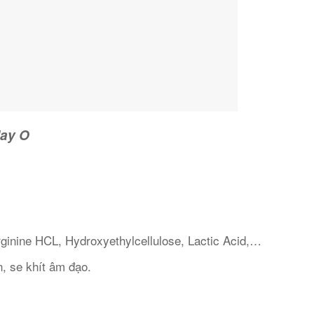
lay O
ginine HCL, Hydroxyethylcellulose, Lactic Acid,…
n, se khít âm đạo.