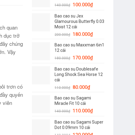
Giá
Giá
100.000
₫
120.000₫.
140.000
₫
gốc
hiện
Bao cao su Jex
là:
tại
Glamourous Butterfly 0.03
140.000₫.
là:
ách quan
Moist 12 cái
100.000₫.
Giá
Giá
180.000
₫
h dục trở
200.000
₫
gốc
hiện
 đây chúng
Bao cao su Maxxman 6in1
là:
tại
ớn. Vậy
12 cái
200.000₫.
là:
Giá
Giá
170.000
₫
180.000
₫
180.000₫.
gốc
hiện
Bao cao su Doublesafe
là:
tại
Long Shock Sea Horse 12
180.000₫.
là:
cái
170.000₫.
bôi trơn có
Giá
Giá
80.000
₫
110.000
₫
gốc
hiện
 đầy quyến
Bao cao su Sagami
là:
tại
y viên
Miracle Fit 10 cái
110.000₫.
là:
Giá
Giá
110.000
₫
140.000
₫
80.000₫.
gốc
hiện
Bao cao su Sagami Super
là:
tại
Dot 0.09mm 10 cái
140.000₫.
là:
Giá
Giá
120.000
₫