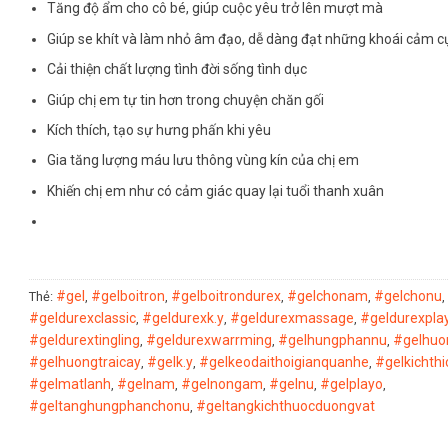
Tăng độ ẩm cho cô bé, giúp cuộc yêu trở lên mượt mà
Giúp se khít và làm nhỏ âm đạo, dễ dàng đạt những khoái cảm c
Cải thiện chất lượng tình đời sống tình dục
Giúp chị em tự tin hơn trong chuyện chăn gối
Kích thích, tạo sự hưng phấn khi yêu
Gia tăng lượng máu lưu thông vùng kín của chị em
Khiến chị em như có cảm giác quay lại tuổi thanh xuân
#gel
#gelboitron
#gelboitrondurex
#gelchonam
#gelchonu
Thẻ:
,
,
,
,
,
#geldurexclassic
#geldurexk.y
#geldurexmassage
#geldurexpla
,
,
,
#geldurextingling
#geldurexwarrming
#gelhungphannu
#gelhu
,
,
,
#gelhuongtraicay
#gelk.y
#gelkeodaithoigianquanhe
#gelkichthi
,
,
,
#gelmatlanh
#gelnam
#gelnongam
#gelnu
#gelplayo
,
,
,
,
,
#geltanghungphanchonu
#geltangkichthuocduongvat
,