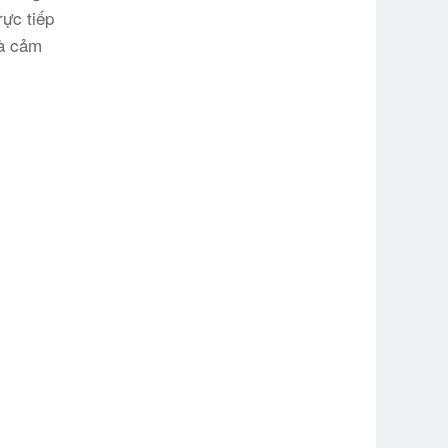
ực tiếp
và cảm