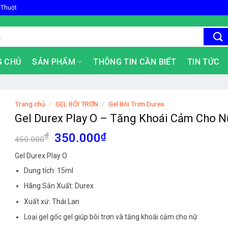
 Thuột
G CHỦ
SẢN PHẨM
THÔNG TIN CẦN BIẾT
TIN TỨC
Trang chủ
/
GEL BÔI TRƠN
/
Gel Bôi Trơn Durex
Gel Durex Play O – Tăng Khoái Cảm Cho 
Giá
Giá
₫
350.000
₫
450.000
gốc
hiện
Gel Durex Play O
là:
tại
Dung tích: 15ml
450.000₫.
là:
350.000₫.
Hãng Sản Xuất: Durex
Xuất xứ: Thái Lan
Loại gel gốc gel giúp bôi trơn và tăng khoái cảm cho nữ