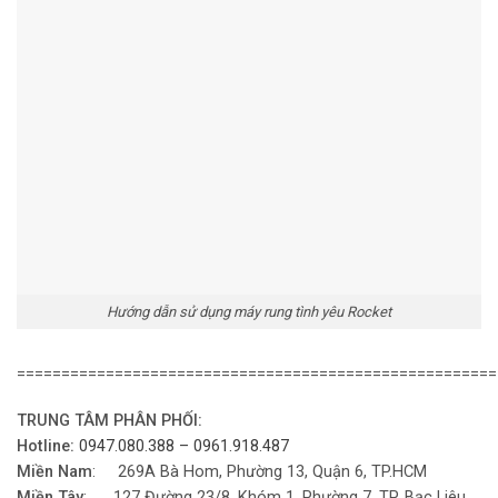
Hướng dẫn sử dụng máy rung tình yêu Rocket
======================================================
TRUNG TÂM PHÂN PHỐI:
Hotline:
0947.080.388 – 0961.918.487
Miền Nam
: 269A Bà Hom, Phường 13, Quận 6, TP.HCM
Miền Tây
: 127 Đường 23/8, Khóm 1, Phường 7, TP. Bạc Liêu