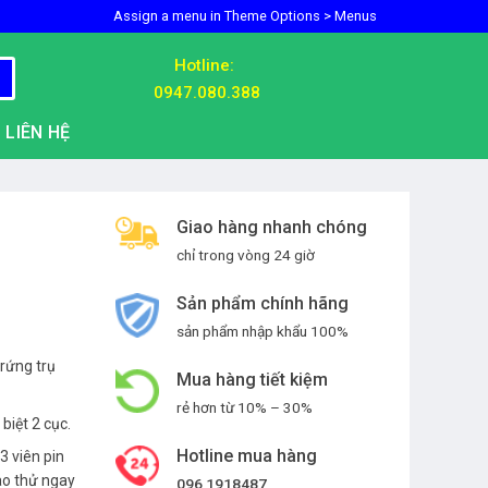
Assign a menu in Theme Options > Menus
Hotline:
0947.080.388
LIÊN HỆ
Giao hàng nhanh chóng
chỉ trong vòng 24 giờ
Sản phẩm chính hãng
sản phẩm nhập khẩu 100%
trứng trụ
Mua hàng tiết kiệm
rẻ hơn từ 10% – 30%
biệt 2 cục.
Hotline mua hàng
3 viên pin
ào thử ngay
096 1918487