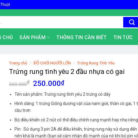
 Thuột
G CHỦ
SẢN PHẨM
THÔNG TIN CẦN BIẾT
TIN TỨC
Trang chủ
/
ĐỒ CHƠI NGƯỜI LỚN
/
Trứng Rung Tình Yêu
Trứng rung tình yêu 2 đầu nhựa có gai
Giá
Giá
₫
250.000
₫
300.000
gốc
hiện
Tên sản phẩm: Trứng rung tình yêu 2 trứng có dây
là:
tại
300.000₫.
là:
Hình dáng: 1 trứng Giống dương vật của nam giới, thân có gai, 1 
cầu trơn
250.000₫.
Bộ điều khiển có 2 nút có thể điều chỉnh rung mạnh hay nhẹ riêng 
Pin : Sử dụng 3 pin 2A để điều khiển, trứng rung này sử dụng đến 
nên khá là mạnh (bạn sẽ cảm nhận độ mạnh của nó khi bỏ pin v