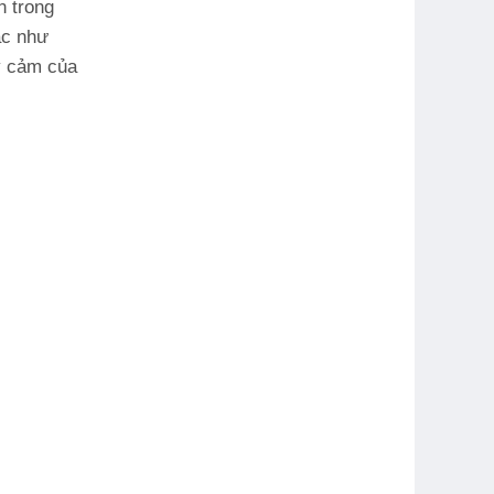
n trong
ác như
y cảm của