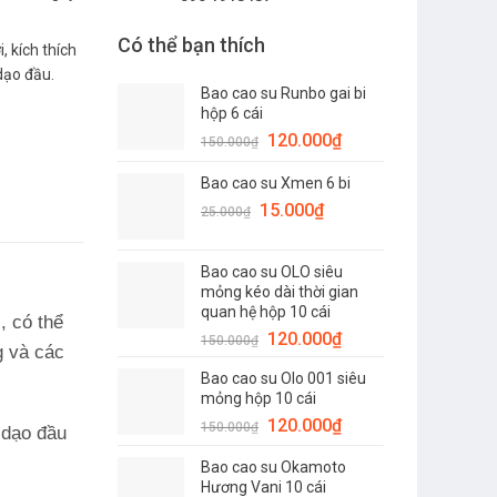
Có thể bạn thích
, kích thích
dạo đầu.
Bao cao su Runbo gai bi
hộp 6 cái
Giá
Giá
120.000
₫
150.000
₫
gốc
hiện
Bao cao su Xmen 6 bi
là:
tại
Giá
150.000₫.
Giá
là:
15.000
₫
25.000
₫
gốc
hiện
120.000₫.
là:
tại
Bao cao su OLO siêu
25.000₫.
là:
mỏng kéo dài thời gian
15.000₫.
quan hệ hộp 10 cái
, có thể
Giá
Giá
120.000
₫
150.000
₫
g và các
gốc
hiện
Bao cao su Olo 001 siêu
là:
tại
mỏng hộp 10 cái
150.000₫.
là:
Giá
Giá
120.000
₫
150.000
₫
120.000₫.
 dạo đầu
gốc
hiện
Bao cao su Okamoto
là:
tại
Hương Vani 10 cái
150.000₫.
là: