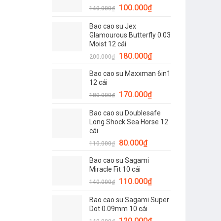
Giá
Giá
100.000
₫
120.000₫.
140.000
₫
gốc
hiện
Bao cao su Jex
là:
tại
Glamourous Butterfly 0.03
140.000₫.
là:
Moist 12 cái
100.000₫.
Giá
Giá
180.000
₫
200.000
₫
gốc
hiện
Bao cao su Maxxman 6in1
là:
tại
12 cái
200.000₫.
là:
Giá
Giá
170.000
₫
180.000
₫
180.000₫.
gốc
hiện
Bao cao su Doublesafe
là:
tại
Long Shock Sea Horse 12
180.000₫.
là:
cái
170.000₫.
Giá
Giá
80.000
₫
110.000
₫
gốc
hiện
Bao cao su Sagami
là:
tại
Miracle Fit 10 cái
110.000₫.
là:
Giá
Giá
110.000
₫
140.000
₫
80.000₫.
gốc
hiện
Bao cao su Sagami Super
là:
tại
Dot 0.09mm 10 cái
140.000₫.
là:
Giá
Giá
120.000
₫