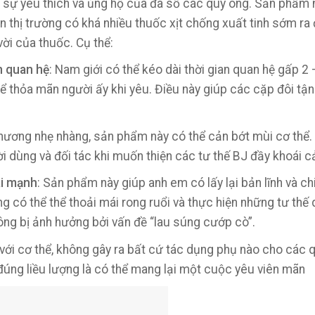
 sự yêu thích và ủng hộ của đa số các quý ông. Sản phẩm n
n thị trường có khá nhiều thuốc xịt chống xuất tinh sớm ra
ời của thuốc. Cụ thể:
n quan hệ
: Nam giới có thể kéo dài thời gian quan hệ gấp 2 
ể thỏa mãn người ấy khi yêu. Điều này giúp các cặp đôi tậ
 hương nhẹ nhàng, sản phẩm này có thể cản bớt mùi cơ thể.
 dùng và đối tác khi muốn thiện các tư thế BJ đầy khoái 
ái mạnh
: Sản phẩm này giúp anh em có lấy lại bản lĩnh và c
g có thể thể thoải mái rong ruổi và thực hiện những tư thế
ng bị ảnh hưởng bởi vấn đề “lau súng cướp cò”.
với cơ thể, không gây ra bất cứ tác dụng phụ nào cho các 
úng liều lượng là có thể mang lại một cuộc yêu viên mãn