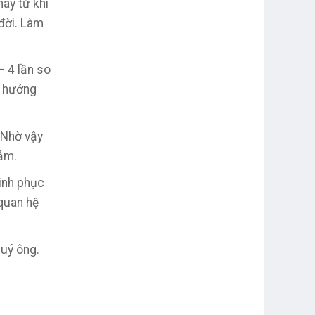
ày từ khi
 đời. Làm
– 4 lần so
n hưởng
 Nhờ vậy
cảm.
hinh phục
 quan hệ
quý ông.