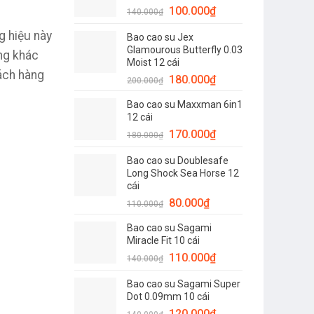
Giá
Giá
100.000
₫
120.000₫.
140.000
₫
gốc
hiện
g hiệu này
Bao cao su Jex
là:
tại
Glamourous Butterfly 0.03
140.000₫.
là:
ảng khác
Moist 12 cái
100.000₫.
ách hàng
Giá
Giá
180.000
₫
200.000
₫
gốc
hiện
Bao cao su Maxxman 6in1
là:
tại
12 cái
200.000₫.
là:
Giá
Giá
170.000
₫
180.000
₫
180.000₫.
gốc
hiện
Bao cao su Doublesafe
là:
tại
Long Shock Sea Horse 12
180.000₫.
là:
cái
170.000₫.
Giá
Giá
80.000
₫
110.000
₫
gốc
hiện
Bao cao su Sagami
là:
tại
Miracle Fit 10 cái
110.000₫.
là:
Giá
Giá
110.000
₫
140.000
₫
80.000₫.
gốc
hiện
Bao cao su Sagami Super
là:
tại
Dot 0.09mm 10 cái
140.000₫.
là:
Giá
Giá
120.000
₫