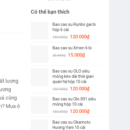
Có thể bạn thích
Bao cao su Runbo gai bi
hộp 6 cái
Giá
Giá
120.000
₫
150.000
₫
gốc
hiện
Bao cao su Xmen 6 bi
là:
tại
Giá
150.000₫.
Giá
là:
15.000
₫
25.000
₫
gốc
hiện
120.000₫.
là:
tại
Bao cao su OLO siêu
25.000₫.
là:
mỏng kéo dài thời gian
15.000₫.
hất lượng
quan hệ hộp 10 cái
Giá
Giá
120.000
₫
hương
150.000
₫
gốc
hiện
uả cũng
Bao cao su Olo 001 siêu
là:
tại
mỏng hộp 10 cái
ẩm? Mua ở
150.000₫.
là:
Giá
Giá
120.000
₫
150.000
₫
120.000₫.
gốc
hiện
Bao cao su Okamoto
là:
tại
Hương Vani 10 cái
150.000₫.
là: