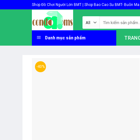
Skip
Shop Đồ Chơi Người Lớn BMT | Shop Bao Cao Su BMT- Buôn Ma
to
content
Tìm
kiếm:
TRAN
Danh mục sản phẩm
-40%