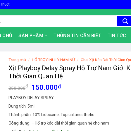
 Thuột
G CHỦ
SẢN PHẨM
THÔNG TIN CẦN BIẾT
TIN TỨC
Trang chủ
/
HỔ TRỢ SINH LÝ NAM NỮ
/
Chai Xịt Kéo Dài Thời Gian Q
Xịt Playboy Delay Spray Hỗ Trợ Nam Giới K
Thời Gian Quan Hệ
Giá
Giá
₫
150.000
₫
250.000
gốc
hiện
PLAYBOY DELAY SPRAY
là:
tại
Dung tích: 5ml
250.000₫.
là:
150.000₫.
Thành phần: 10% Lidocaine, Topical anesthetic
Công dụng
: – Hổ trợ kéo dài thời gian quan hệ cho nam