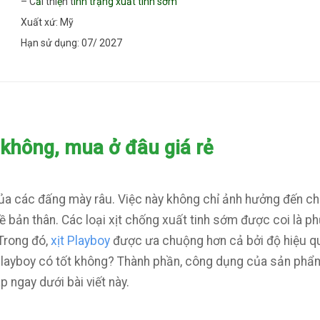
– C
ả
i thi
ệ
n t
ình trạng xuất tinh sớm
Xuất xứ: Mỹ
Hạn sử dụng: 07/ 2027
t không, mua ở đâu giá rẻ
của các đấng mày râu. Việc này không chỉ ảnh hưởng đến c
về bản thân. Các loại xịt chống xuất tinh sớm được coi là p
 Trong đó,
xịt Playboy
được ưa chuộng hơn cả bởi độ hiệu q
t Playboy có tốt không? Thành phần, công dụng của sản ph
p ngay dưới bài viết này.