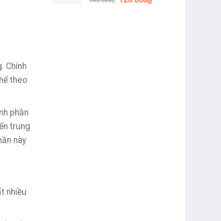
110.000₫.
140.000
₫
gốc
hiện
là:
tại
140.000₫.
là:
120.000₫.
. Chính
hể theo
ành phần
ến trung
hần này
t nhiều