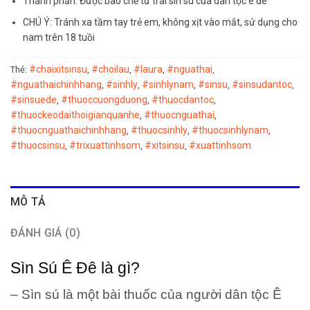
Thành phần: Được bào chế từ trái sìn sú của dân tộc ê đê
CHÚ Ý: Tránh xa tầm tay trẻ em, không xịt vào mắt, sử dụng cho
nam trên 18 tuồi
#chaixitsinsu
#choilau
#laura
#nguathai
Thẻ:
,
,
,
,
#nguathaichinhhang
#sinhly
#sinhlynam
#sinsu
#sinsudantoc
,
,
,
,
,
#sinsuede
#thuoccuongduong
#thuocdantoc
,
,
,
#thuockeodaithoigianquanhe
#thuocnguathai
,
,
#thuocnguathaichinhhang
#thuocsinhly
#thuocsinhlynam
,
,
,
#thuocsinsu
#trixuattinhsom
#xitsinsu
#xuattinhsom
,
,
,
MÔ TẢ
ĐÁNH GIÁ (0)
Sìn Sú Ê Đê là gì?
– Sìn sú là một bài thuốc của người dân tộc Ê