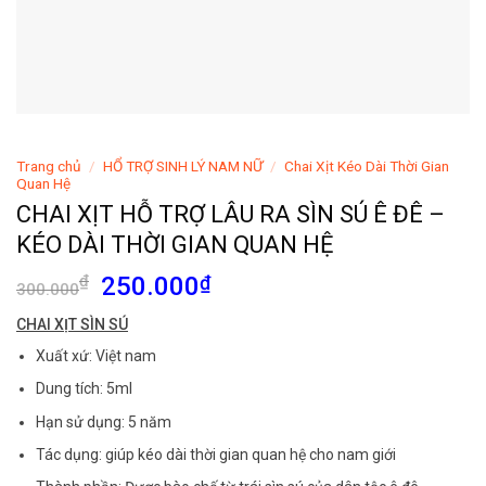
Trang chủ
/
HỔ TRỢ SINH LÝ NAM NỮ
/
Chai Xịt Kéo Dài Thời Gian
Quan Hệ
CHAI XỊT HỖ TRỢ LÂU RA SÌN SÚ Ê ĐÊ –
KÉO DÀI THỜI GIAN QUAN HỆ
Giá
Giá
₫
250.000
₫
300.000
gốc
hiện
CHAI XỊT SÌN SÚ
là:
tại
Xuất xứ: Việt nam
300.000₫.
là:
250.000₫.
Dung tích: 5ml
Hạn sử dụng: 5 năm
Tác dụng: giúp kéo dài thời gian quan hệ cho nam giới