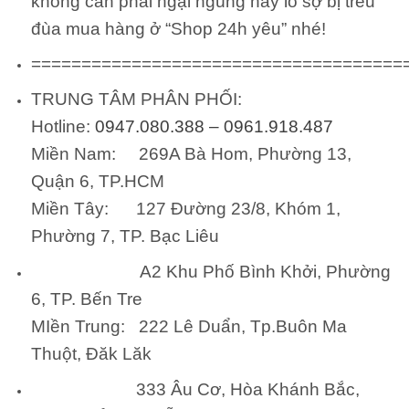
không cần phải ngại ngùng hay lo sợ bị trêu
đùa mua hàng ở “Shop 24h yêu” nhé!
=====================================
TRUNG TÂM PHÂN PHỐI:
Hotline:
0947.080.388 – 0961.918.487
Miền Nam
: 269A Bà Hom, Phường 13,
Quận 6, TP.HCM
Miền Tây
: 127 Đường 23/8, Khóm 1,
Phường 7, TP. Bạc Liêu
A2 Khu Phố Bình Khởi, Phường
6, TP. Bến Tre
MIền Trung
: 222 Lê Duẩn, Tp.Buôn Ma
Thuột, Đăk Lăk
333 Âu Cơ, Hòa Khánh Bắc,