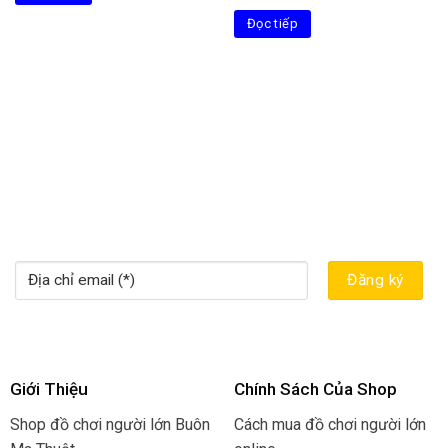
300.000₫.
là:
tại
Đọc tiếp
120.000₫.
là:
80.000₫.
Giới Thiệu
Chính Sách Của Shop
Shop đồ chơi người lớn Buôn
Cách mua đồ chơi người lớn