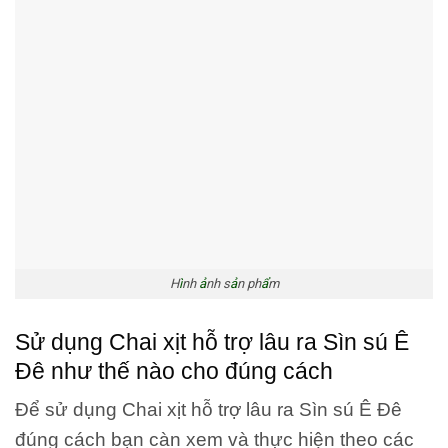
H
ì
nh
ả
nh s
ả
n ph
ẩ
m
Sử dụng Chai xịt hỗ trợ lâu ra Sìn sú Ê
Đê như thế nào cho đúng cách
Để sử dụng Chai xịt hỗ trợ lâu ra Sìn sú Ê Đê
đúng cách bạn càn xem và thực hiện theo các