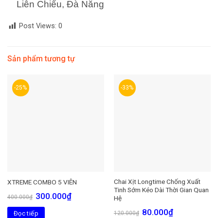
Liên Chiểu, Đà Nẵng
Post Views:
0
Sản phẩm tương tự
-25%
-33%
Chai Xịt Longtime Chống Xuất
XTREME COMBO 5 VIÊN
Tinh Sớm Kéo Dài Thời Gian Quan
Giá
Giá
300.000
₫
400.000
₫
Hệ
gốc
hiện
là:
tại
Giá
Giá
80.000
₫
Đọc tiếp
400.000₫.
là:
120.000
₫
gốc
hiện