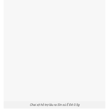
Chai xịt hỗ trợ lâu ra Sìn sú Ê Đê 0.5g