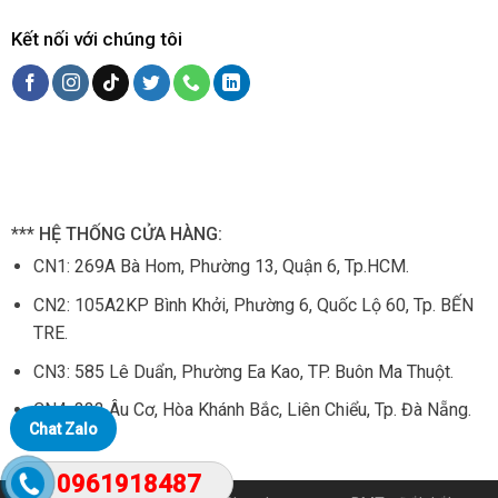
Kết nối với chúng tôi
*** HỆ THỐNG CỬA HÀNG:
CN1:
269A Bà Hom, Phường 13, Quận 6, Tp.HCM.
CN2: 105
A2KP Bình Khởi, Phường 6, Quốc Lộ 60, Tp. BẾN
TRE.
CN3:
585 Lê Duẩn, Phường Ea Kao, TP. Buôn Ma Thuột.
CN4:
333 Âu Cơ, Hòa Khánh Bắc, Liên Chiểu, Tp. Đà Nẵng.
Chat Zalo
0961918487