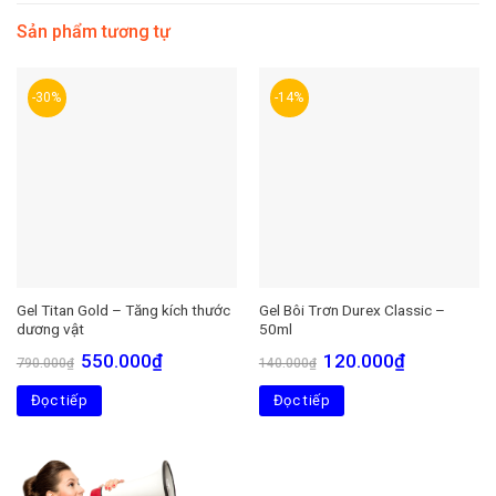
Sản phẩm tương tự
-30%
-14%
Gel Titan Gold – Tăng kích thước
Gel Bôi Trơn Durex Classic –
dương vật
50ml
Giá
Giá
Giá
Giá
550.000
₫
120.000
₫
790.000
₫
140.000
₫
gốc
hiện
gốc
hiện
là:
tại
là:
tại
Đọc tiếp
790.000₫.
là:
Đọc tiếp
140.000₫.
là:
550.000₫.
120.000₫.