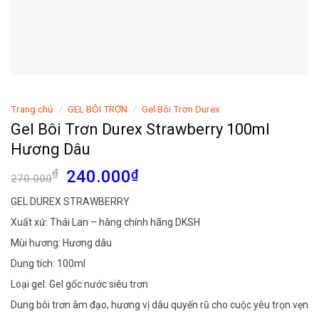
Trang chủ
/
GEL BÔI TRƠN
/
Gel Bôi Trơn Durex
Gel Bôi Trơn Durex Strawberry 100ml
Hương Dâu
Giá
Giá
₫
240.000
₫
270.000
gốc
hiện
GEL DUREX STRAWBERRY
là:
tại
Xuất xứ: Thái Lan – hàng chính hãng DKSH
270.000₫.
là:
240.000₫.
Mùi hương: Hương dâu
Dung tích: 100ml
Loại gel: Gel gốc nước siêu trơn
Dung bôi trơn âm đạo, hương vị dâu quyến rũ cho cuộc yêu trọn vẹn