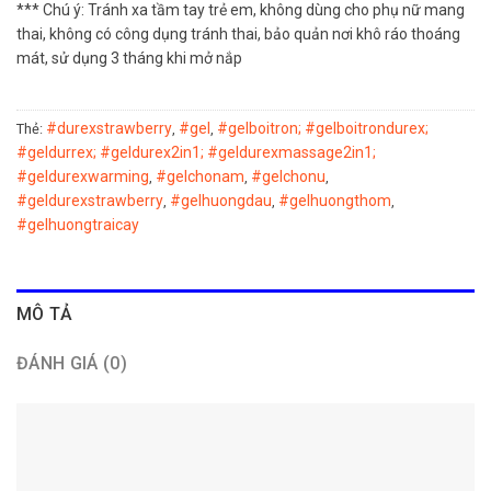
*** Chú ý: Tránh xa tầm tay trẻ em, không dùng cho phụ nữ mang
thai, không có công dụng tránh thai, bảo quản nơi khô ráo thoáng
mát, sử dụng 3 tháng khi mở nắp
#durexstrawberry
#gel
#gelboitron; #gelboitrondurex;
Thẻ:
,
,
#geldurrex; #geldurex2in1; #geldurexmassage2in1;
#geldurexwarming
#gelchonam
#gelchonu
,
,
,
#geldurexstrawberry
#gelhuongdau
#gelhuongthom
,
,
,
#gelhuongtraicay
MÔ TẢ
ĐÁNH GIÁ (0)